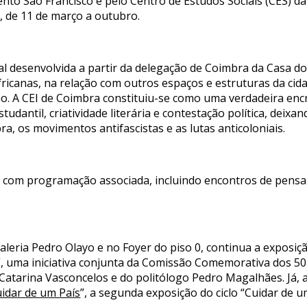
to São Francisco e pelo Centro de Estudos Sociais (CES) d
), de 11 de março a outubro.
al desenvolvida a partir da delegação de Coimbra da Casa do
fricanas, na relação com outros espaços e estruturas da cid
. A CEI de Coimbra constituiu-se como uma verdadeira encr
estudantil, criatividade literária e contestação política, de
, os movimentos antifascistas e as lutas anticoloniais.
a com programação associada, incluindo encontros de pens
.
Galeria Pedro Olayo e no Foyer do piso 0, continua a exposiçã
”, uma iniciativa conjunta da Comissão Comemorativa dos 50
Catarina Vasconcelos e do politólogo Pedro Magalhães. Já, a
idar de um País
”, a segunda exposição do ciclo “Cuidar de 