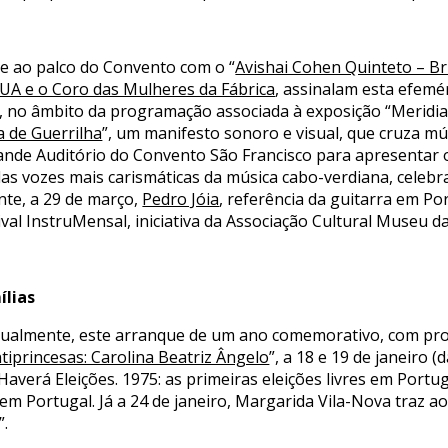
e ao palco do Convento com o “
Avishai Cohen Quinteto – Br
UA e o Coro das Mulheres da Fábrica
, assinalam esta efemér
, no âmbito da programação associada à exposição “Meridia
a de Guerrilha
”, um manifesto sonoro e visual, que cruza mús
nde Auditório do Convento São Francisco para apresentar o
das vozes mais carismáticas da música cabo-verdiana, celebr
nte, a 29 de março,
Pedro Jóia
, referência da guitarra em Po
val InstruMensal, iniciativa da Associação Cultural Museu d
ílias
 igualmente, este arranque de um ano comemorativo, com pr
tiprincesas: Carolina Beatriz Ângelo
”, a 18 e 19 de janeiro 
verá Eleições. 1975: as primeiras eleições livres em Portuga
 em Portugal. Já a 24 de janeiro, Margarida Vila-Nova traz 
”.