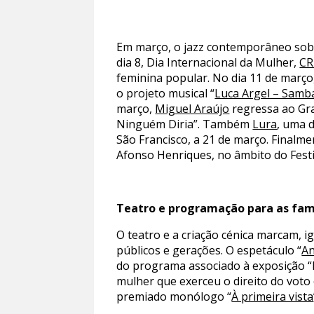
Em março, o jazz contemporâneo sob
dia 8, Dia Internacional da Mulher,
CR
feminina popular. No dia 11 de março
o projeto musical “
Luca Argel – Samb
março,
Miguel Araújo
regressa ao Gra
Ninguém Diria”. Também
Lura
, uma 
São Francisco, a 21 de março. Finalme
Afonso Henriques, no âmbito do Festi
Teatro e programação para as fam
O teatro e a criação cénica marcam,
públicos e gerações. O espetáculo “
An
do programa associado à exposição “Ha
mulher que exerceu o direito do voto
premiado monólogo “
À primeira vista