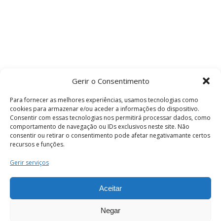
Gerir o Consentimento
Para fornecer as melhores experiências, usamos tecnologias como
cookies para armazenar e/ou aceder a informações do dispositivo.
Consentir com essas tecnologias nos permitirá processar dados, como
comportamento de navegação ou IDs exclusivos neste site. Não
consentir ou retirar o consentimento pode afetar negativamante certos
recursos e funções.
Termos e Condições
Gerir serviços
Aceitar
© 2026 . Câmara Municipal de Coimbra . Todos
os direitos reservados.
Negar