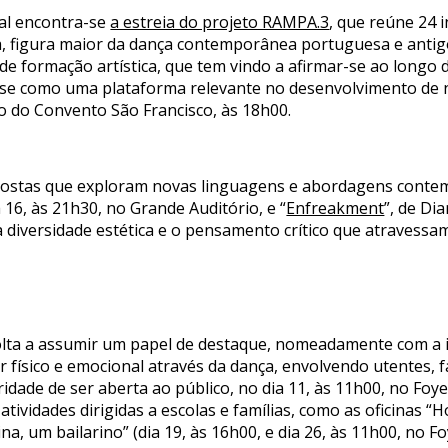
val encontra-se
a estreia do projeto RAMPA.3
, que reúne 24 
a, figura maior da dança contemporânea portuguesa e antigo
 de formação artística, que tem vindo a afirmar-se ao longo
-se como uma plataforma relevante no desenvolvimento de 
io do Convento São Francisco, às 18h00.
ostas que exploram novas linguagens e abordagens conte
 16, às 21h30, no Grande Auditório, e “
Enfreakment
”, de Di
a diversidade estética e o pensamento crítico que atravessa
olta a assumir um papel de destaque, nomeadamente com a in
ísico e emocional através da dança, envolvendo utentes, f
dade de ser aberta ao público, no dia 11, às 11h00, no Foyer
ividades dirigidas a escolas e famílias, como as oficinas “Hoj
a, um bailarino” (dia 19, às 16h00, e dia 26, às 11h00, no Fo