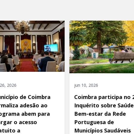
 26, 2026
jun 10, 2026
nicípio de Coimbra
Coimbra participa no 2
rmaliza adesão ao
Inquérito sobre Saúde
ograma abem para
Bem-estar da Rede
argar o acesso
Portuguesa de
atuito a
Municípios Saudáveis