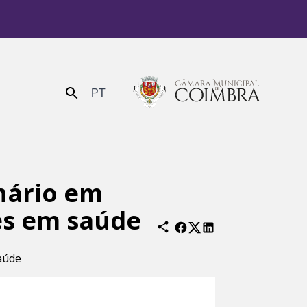
PT
Enviar
nário em
des em saúde