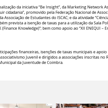
ealização da iniciativa “Be Insight”, da Marketing Network 
truir cidadania”, promovido pela Federação Nacional de Asso
 da Associação de Estudantes do ISCAC; e da atividade “Ciênc
ém prevista a isenção de taxas para a utilização da Sala Pol
“fiK (Finance Knowledge)”; bem como apoio ao “XII ENEQUI – 
.
icipações financeiras, isenções de taxas municipais e apoio
ociativismo Juvenil e dirigidos a associações inscritas no 
unicipal da Juventude de Coimbra.