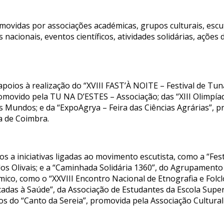
movidas por associações académicas, grupos culturais, escut
os nacionais, eventos científicos, atividades solidárias, aç
poios à realização do “XVIII FAST’À NOITE – Festival de Tun
movido pela TU NA D’ESTES – Associação; das “XIII Olimpía
 Mundos; e da “ExpoAgrya – Feira das Ciências Agrárias”, p
a de Coimbra.
os a iniciativas ligadas ao movimento escutista, como a “F
s Olivais; e a “Caminhada Solidária 1360”, do Agrupamento
émico, como o “XXVIII Encontro Nacional de Etnografia e Folc
cadas à Saúde”, da Associação de Estudantes da Escola Supe
s do “Canto da Sereia”, promovida pela Associação Cultura