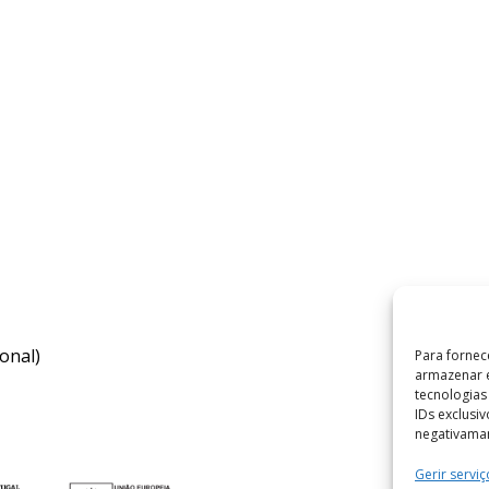
onal)
Para fornec
armazenar e
tecnologia
IDs exclusi
negativaman
Gerir serviç