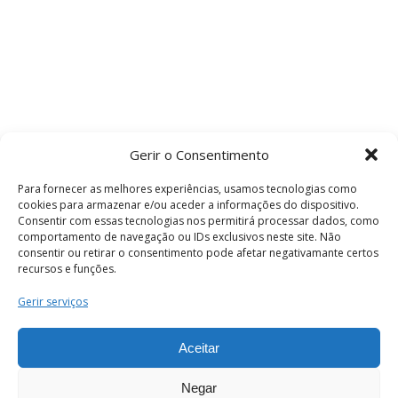
Gerir o Consentimento
Para fornecer as melhores experiências, usamos tecnologias como
cookies para armazenar e/ou aceder a informações do dispositivo.
Consentir com essas tecnologias nos permitirá processar dados, como
comportamento de navegação ou IDs exclusivos neste site. Não
consentir ou retirar o consentimento pode afetar negativamante certos
recursos e funções.
Termos e Condições
Gerir serviços
Aceitar
© 2026 . Câmara Municipal de Coimbra . Todos
os direitos reservados.
Negar