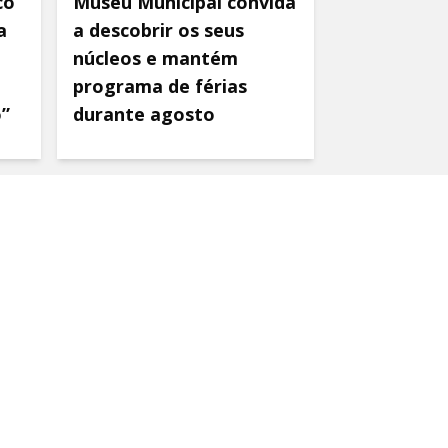
co
Museu Municipal convida
a
a descobrir os seus
núcleos e mantém
programa de férias
o”
durante agosto