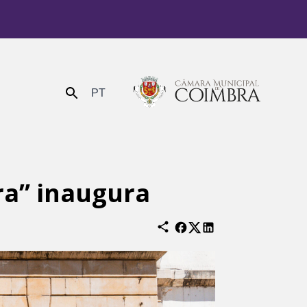
PT
Enviar
ra” inaugura