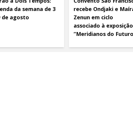
rão a Dois Tempos:
Convento São Francis
enda da semana de 3
recebe Ondjaki e Maír
9 de agosto
Zenun em ciclo
associado à exposição
“Meridianos do Futur