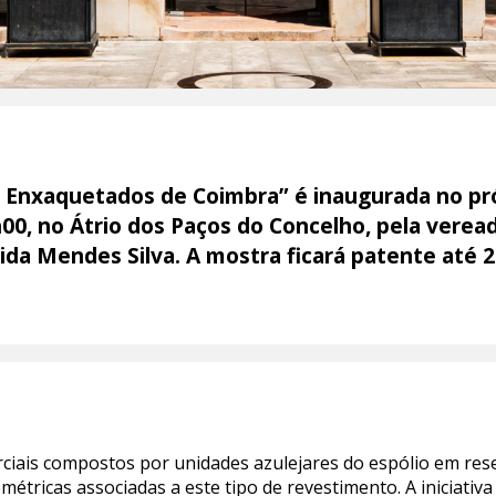
s Enxaquetados de Coimbra” é inaugurada no pró
h00, no Átrio dos Paços do Concelho, pela vere
da Mendes Silva. A mostra ficará patente até 24
rciais compostos por unidades azulejares do espólio em res
étricas associadas a este tipo de revestimento. A iniciati