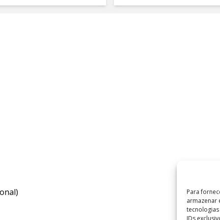
onal)
Para fornec
armazenar e
tecnologia
IDs exclusi