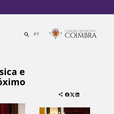
PT
Enviar
sica e
róximo