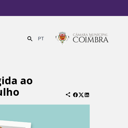
PT
Enviar
gida ao
ulho