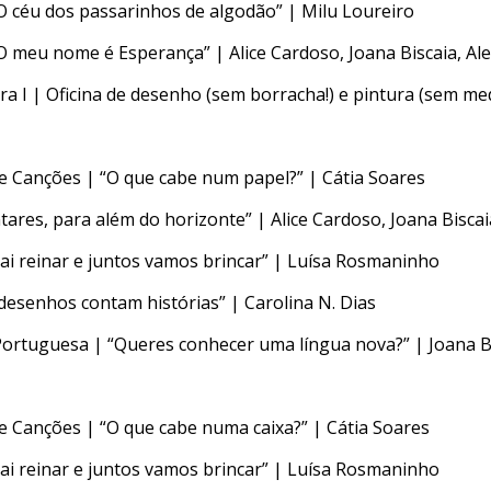
“O céu dos passarinhos de algodão” | Milu Loureiro
“O meu nome é Esperança” | Alice Cardoso, Joana Biscaia, Ale
ra I | Oficina de desenho (sem borracha!) e pintura (sem me
s e Canções | “O que cabe num papel?” | Cátia Soares
tares, para além do horizonte” | Alice Cardoso, Joana Bisca
vai reinar e juntos vamos brincar” | Luísa Rosmaninho
 desenhos contam histórias” | Carolina N. Dias
Portuguesa | “Queres conhecer uma língua nova?” | Joana B
s e Canções | “O que cabe numa caixa?” | Cátia Soares
vai reinar e juntos vamos brincar” | Luísa Rosmaninho