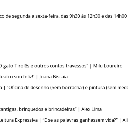
ico de segunda a sexta-feira, das 9h30 às 12h30 e das 14h00 à
“O gato Tirolês e outros contos travessos” | Milu Loureiro
teatro sou feliz!” | Joana Biscaia
a | “Oficina de desenho (Sem borracha!) e pintura (sem med
cantigas, brinquedos e brincadeiras” | Alex Lima
e Leitura Expressiva | “E se as palavras ganhassem vida?” | A