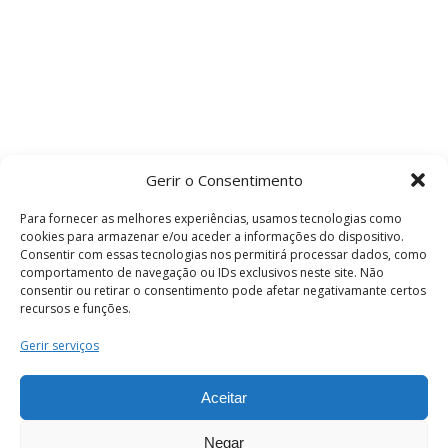
Gerir o Consentimento
Para fornecer as melhores experiências, usamos tecnologias como
cookies para armazenar e/ou aceder a informações do dispositivo.
Consentir com essas tecnologias nos permitirá processar dados, como
comportamento de navegação ou IDs exclusivos neste site. Não
consentir ou retirar o consentimento pode afetar negativamante certos
recursos e funções.
Termos e Condições
Gerir serviços
Aceitar
© 2026 . Câmara Municipal de Coimbra . Todos
os direitos reservados.
Negar