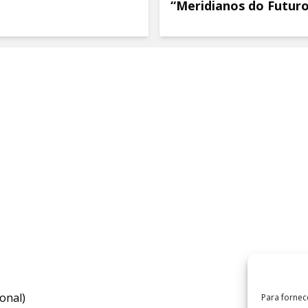
“Meridianos do Futur
onal)
Para fornec