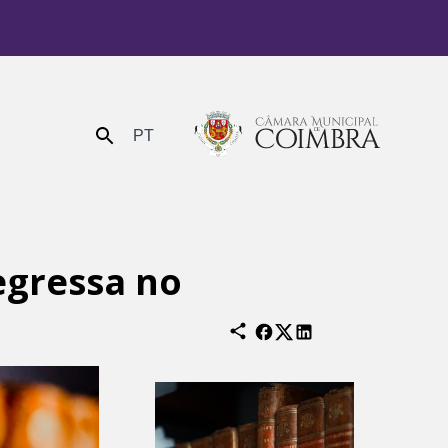
PT
Enviar
egressa no