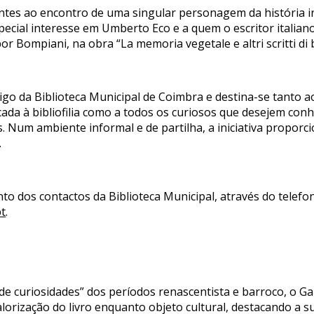
ntes ao encontro de uma singular personagem da história in
especial interesse em Umberto Eco e a quem o escritor itali
or Bompiani, na obra “La memoria vegetale e altri scritti di bi
igo da Biblioteca Municipal de Coimbra e destina-se tanto a
ada à bibliofilia como a todos os curiosos que desejem conhec
s. Num ambiente informal e de partilha, a iniciativa propor
.
nto dos contactos da Biblioteca Municipal, através do telef
t
.
de curiosidades” dos períodos renascentista e barroco, o Ga
rização do livro enquanto objeto cultural, destacando a su