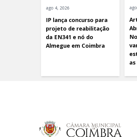
ago
ago 4, 2026
Ar
IP lança concurso para
Ab
projeto de reabilitação
No
da EN341 e nó do
va
Almegue em Coimbra
es
as