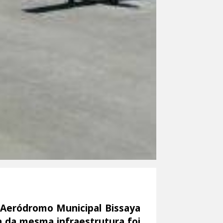
 Aeródromo Municipal Bissaya
 da mesma infraestrutura foi