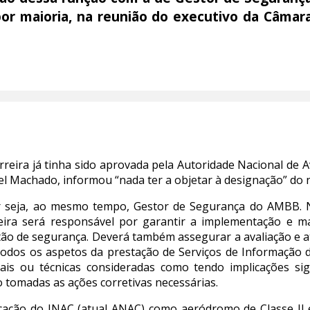
or maioria, na reunião do executivo da Câmar
reira já tinha sido aprovada pela Autoridade Nacional de A
 Machado, informou “nada ter a objetar à designação” do n
r seja, ao mesmo tempo, Gestor de Segurança do AMBB. Ne
rreira será responsável por garantir a implementação e m
tão de segurança. Deverá também assegurar a avaliação e at
todos os aspetos da prestação de Serviços de Informação 
ais ou técnicas consideradas como tendo implicações sign
 tomadas as ações corretivas necessárias.
ação do INAC (atual ANAC) como aeródromo de Classe II e