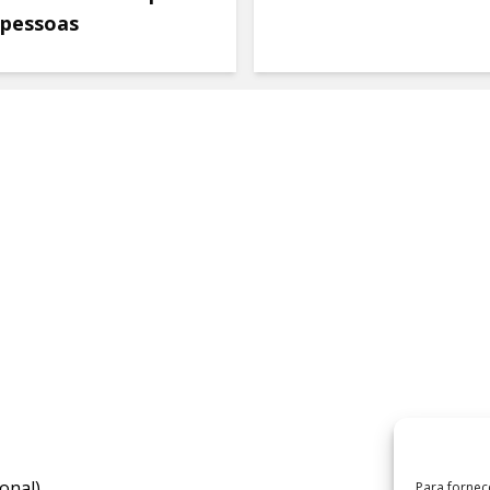
 pessoas
onal)
Para fornec