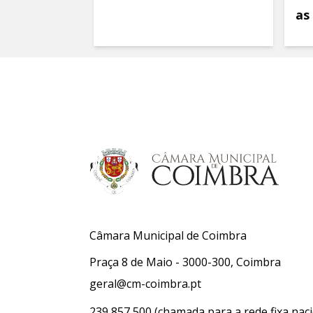
as
Câmara Municipal de Coimbra
Praça 8 de Maio - 3000-300, Coimbra
geral@cm-coimbra.pt
239 857 500
(chamada para a rede fixa naci