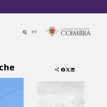
PT
Enviar
ache