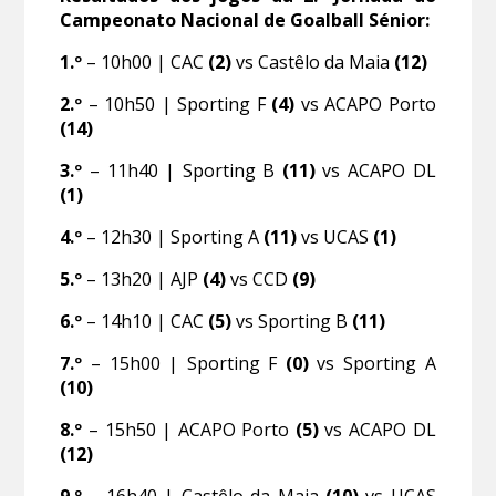
Campeonato Nacional de Goalball Sénior:
1.º
– 10h00 | CAC
(2)
vs Castêlo da Maia
(12)
2.º
– 10h50 | Sporting F
(4)
vs ACAPO Porto
(14)
3.º
– 11h40 | Sporting B
(11)
vs ACAPO DL
(1)
4.º
– 12h30 | Sporting A
(11)
vs UCAS
(1)
5.º
– 13h20 | AJP
(4)
vs CCD
(9)
6.º
– 14h10 | CAC
(5)
vs Sporting B
(11)
7.º
– 15h00 | Sporting F
(0)
vs Sporting A
(10)
8.º
– 15h50 | ACAPO Porto
(5)
vs ACAPO DL
(12)
9.º
– 16h40 | Castêlo da Maia
(10)
vs UCAS