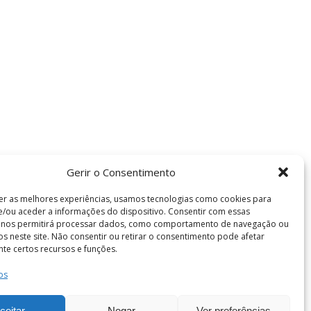
Gerir o Consentimento
er as melhores experiências, usamos tecnologias como cookies para
/ou aceder a informações do dispositivo. Consentir com essas
s nos permitirá processar dados, como comportamento de navegação ou
vos neste site. Não consentir ou retirar o consentimento pode afetar
te certos recursos e funções.
os
Termos e Condições
de Coimbra . Todos os direitos reservados.
ceitar
Negar
Ver preferências