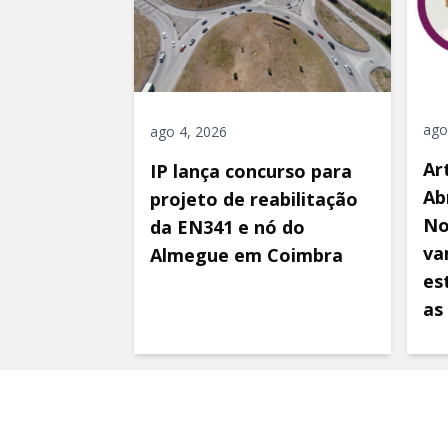
ago
ago 4, 2026
Ar
IP lança concurso para
Ab
projeto de reabilitação
No
da EN341 e nó do
va
Almegue em Coimbra
es
as