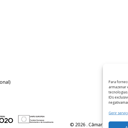
onal)
Para fornec
armazenar e
tecnologia
IDs exclusi
negativaman
Gerir serviç
© 2026 . Câmara Municipal 
A