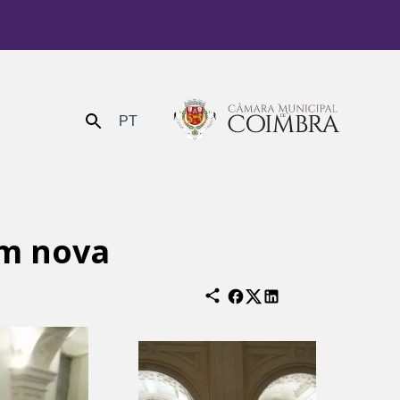
PT
Enviar
em nova