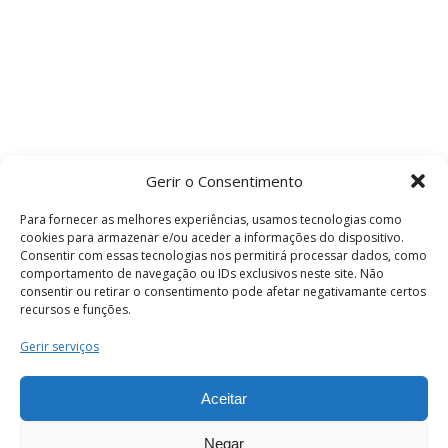
Gerir o Consentimento
Para fornecer as melhores experiências, usamos tecnologias como
cookies para armazenar e/ou aceder a informações do dispositivo.
Consentir com essas tecnologias nos permitirá processar dados, como
comportamento de navegação ou IDs exclusivos neste site. Não
consentir ou retirar o consentimento pode afetar negativamante certos
recursos e funções.
Termos e Condições
Gerir serviços
Aceitar
© 2026 . Câmara Municipal de Coimbra . Todos
os direitos reservados.
Negar