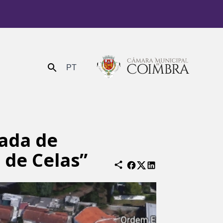
PT
Enviar
ada de
 de Celas”