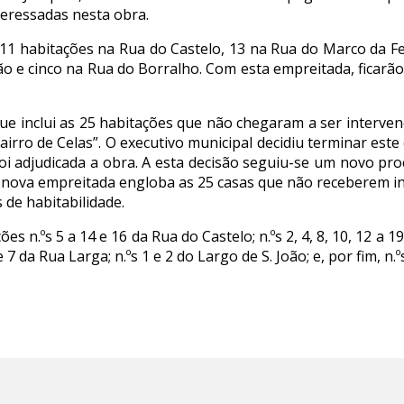
teressadas nesta obra.
e 11 habitações na Rua do Castelo, 13 na Rua do Marco da F
ão e cinco na Rua do Borralho. Com esta empreitada, ficar
e inclui as 25 habitações que não chegaram a ser interve
irro de Celas”. O executivo municipal decidiu terminar este
 adjudicada a obra. A esta decisão seguiu-se um novo pr
A nova empreitada engloba as 25 casas que não receberem in
de habitabilidade.
s n.ºs 5 a 14 e 16 da Rua do Castelo; n.ºs 2, 4, 8, 10, 12 a 19
e 7 da Rua Larga; n.ºs 1 e 2 do Largo de S. João; e, por fim, n.