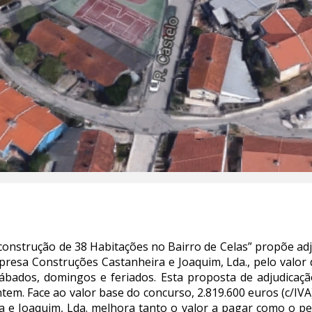
econstrução de 38 Habitações no Bairro de Celas” propõe ad
presa Construções Castanheira e Joaquim, Lda., pelo valor 
sábados, domingos e feriados. Esta proposta de adjudicaç
em. Face ao valor base do concurso, 2.819.600 euros (c/IVA)
 e Joaquim, Lda. melhora tanto o valor a pagar como o per