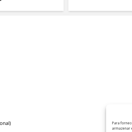
onal)
Para fornec
armazenar e