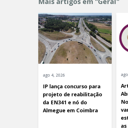
Mais artigos em "Geral"
ago
ago 4, 2026
Ar
IP lança concurso para
Ab
projeto de reabilitação
No
da EN341 e nó do
va
Almegue em Coimbra
es
as