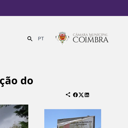
PT
Enviar
ação do