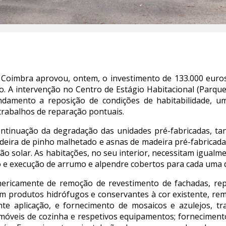
Coimbra aprovou, ontem, o investimento de 133.000 euros 
ão. A intervenção no Centro de Estágio Habitacional (Parqu
ndamento a reposição de condições de habitabilidade, u
trabalhos de reparação pontuais.
ntinuação da degradação das unidades pré-fabricadas, ta
madeira de pinho malhetado e asnas de madeira pré-fabricada
ão solar. As habitações, no seu interior, necessitam igualm
 e execução de arrumo e alpendre cobertos para cada uma d
nericamente de remoção de revestimento de fachadas, r
om produtos hidrófugos e conservantes à cor existente, re
te aplicação, e fornecimento de mosaicos e azulejos, tra
 móveis de cozinha e respetivos equipamentos; forneciment