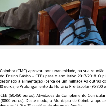
 Coimbra (CMC) aprovou por unanimidade, na sua reunião 
lo do Ensino Básico – CEB) para o ano letivo 2017/2018. O 
 destinado a alimentação (cerca de um milhão). As outras 
440 euros) e Prolongamento do Horário Pré-Escolar (96.800 e
CEB (50.450 euros), Atividades de Complemento Curricular 1
 (8800 euros). Deste modo, o Município de Coimbra apoiar
os nos 1º, 2º e 3º escalões de abono de família.