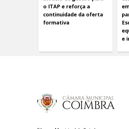
o ITAP e reforça a
em
continuidade da oferta
pa
formativa
Es
eq
e 