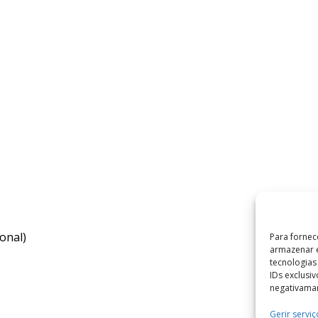
onal)
Para fornec
armazenar e
tecnologia
IDs exclusi
negativaman
Gerir serviç