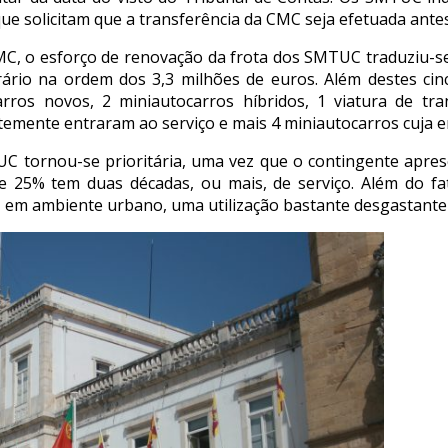
que solicitam que a transferência da CMC seja efetuada ante
C, o esforço de renovação da frota dos SMTUC traduziu-se
io na ordem dos 3,3 milhões de euros. Além destes cinco
arros novos, 2 miniautocarros híbridos, 1 viatura de tr
temente entraram ao serviço e mais 4 miniautocarros cuja en
C tornou-se prioritária, uma vez que o contingente apres
e 25% tem duas décadas, ou mais, de serviço. Além do f
s, em ambiente urbano, uma utilização bastante desgastant