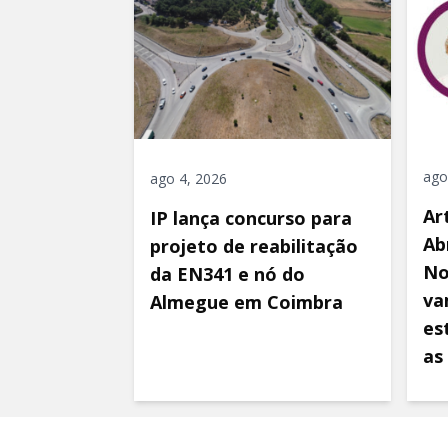
ago
ago 4, 2026
Ar
IP lança concurso para
Ab
projeto de reabilitação
No
da EN341 e nó do
va
Almegue em Coimbra
es
as