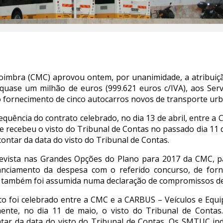
oimbra (CMC) aprovou ontem, por unanimidade, a atribuiçã
 quase um milhão de euros (999.621 euros c/IVA), aos Ser
fornecimento de cinco autocarros novos de transporte ur
quência do contrato celebrado, no dia 13 de abril, entre a
e recebeu o visto do Tribunal de Contas no passado dia 11
contar da data do visto do Tribunal de Contas.
revista nas Grandes Opções do Plano para 2017 da CMC, p
nciamento da despesa com o referido concurso, de for
 também foi assumida numa declaração de compromissos de 
o foi celebrado entre a CMC e a CARBUS – Veículos e Equi
mente, no dia 11 de maio, o visto do Tribunal de Conta
ntar da data do visto do Tribunal de Contas. Os SMTUC i