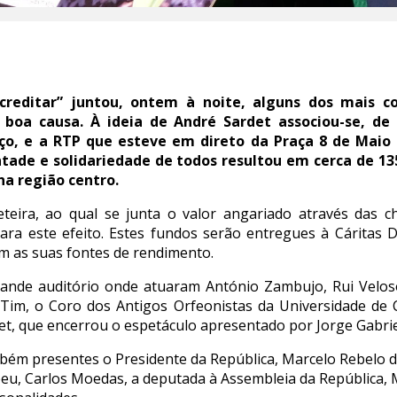
Acreditar” juntou, ontem à noite, alguns dos mais co
 boa causa. À ideia de André Sardet associou-se, de
o, e a RTP que esteve em direto da Praça 8 de Maio 
ontade e solidariedade de todos resultou em cerca de 1
na região centro.
lheteira, ao qual se junta o valor angariado através das
para este efeito. Estes fundos serão entregues à Cáritas 
m as suas fontes de rendimento.
nde auditório onde atuaram António Zambujo, Rui Veloso,
 Tim, o Coro dos Antigos Orfeonistas da Universidade de
det, que encerrou o espetáculo apresentado por Jorge Gabrie
mbém presentes o Presidente da República, Marcelo Rebelo d
u, Carlos Moedas, a deputada à Assembleia da República, 