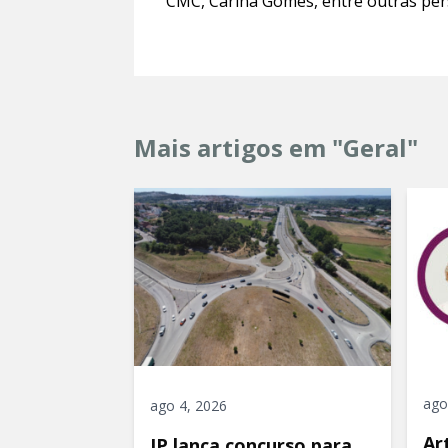
CMC, Carina Gomes, entre outras per
Mais artigos em "Geral"
ago
ago 4, 2026
Ar
IP lança concurso para