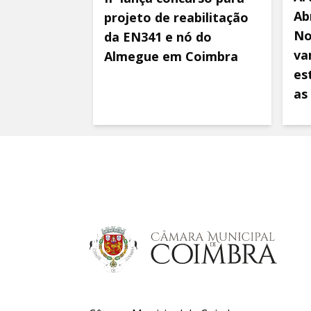
Ab
projeto de reabilitação
No
da EN341 e nó do
va
Almegue em Coimbra
es
as