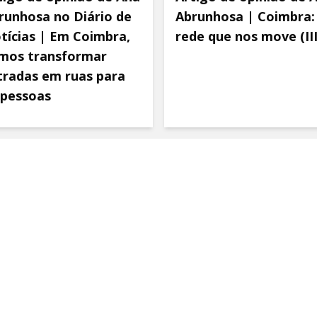
runhosa no Diário de
Abrunhosa | Coimbra:
tícias | Em Coimbra,
rede que nos move (III
mos transformar
tradas em ruas para
 pessoas