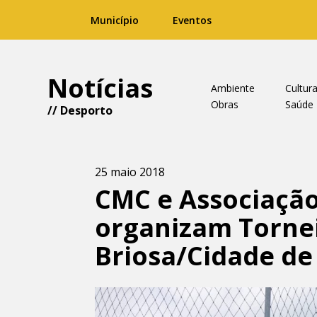
Município
Eventos
Notícias
Ambiente
Cultur
Obras
Saúde
//
Desporto
25 maio 2018
CMC e Associaçã
organizam Tornei
Briosa/Cidade d