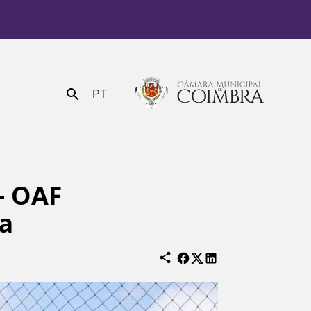
PT
Enviar
– OAF
ha