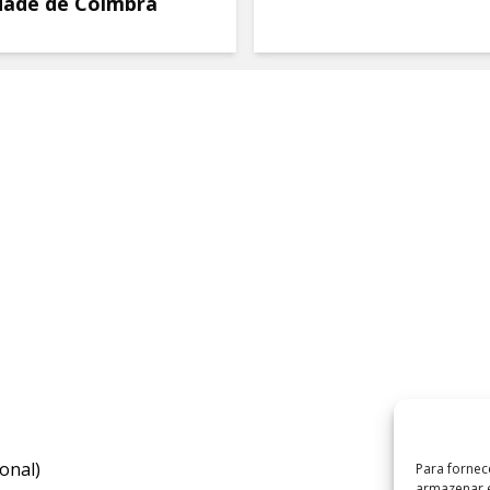
dade de Coimbra
onal)
Para fornec
armazenar e