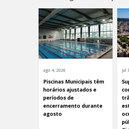
ago 4, 2026
jul
Piscinas Municipais têm
Su
horários ajustados e
co
períodos de
tr
encerramento durante
es
agosto
oc
pú