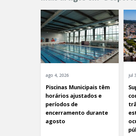
ago 4, 2026
jul
Piscinas Municipais têm
Su
horários ajustados e
co
períodos de
tr
encerramento durante
es
agosto
oc
pú