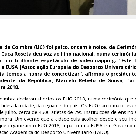
de de Coimbra (UC) foi palco, ontem à noite, da Cerimó
. Cuca Roseta deu voz ao hino nacional, numa cerimóni
m um brilhante espetáculo de videomapping. “Este 
EUSA [Associação Europeia do Desporto Universitário]
nia temos a honra de concretizar”, afirmou o preside
dente da República, Marcelo Rebelo de Sousa, foi 
ra 2018.
oimbra declarou abertos os EUG 2018, numa cerimónia que 
dades da cidade, da região e do país. Os EUG são o maior eve
de julho, cerca de 4500 atletas de 295 instituições de ensino
bra. Um evento que a cidade quis acolher desde o seu iníc
 que organizam o EUG 2018, a par com a EUSA e o Governo de
ação Académica do Desporto Universitário (FADU).