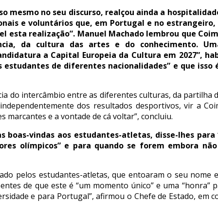
so mesmo no seu discurso, realçou ainda a hospitalida
onais e voluntários que, em Portugal e no estrangeir
el esta realização”. Manuel Machado lembrou que Coim
ência, da cultura das artes e do conhecimento. U
ndidatura a Capital Europeia da Cultura em 2027”, hab
 estudantes de diferentes nacionalidades” e que isso
a do intercâmbio entre as diferentes culturas, da partilha
, independentemente dos resultados desportivos, vir a Co
marcantes e a vontade de cá voltar”, concluiu.
as boas-vindas aos estudantes-atletas, disse-lhes para 
ores olímpicos” e para quando se forem embora não 
hado pelos estudantes-atletas, que entoaram o seu nome 
sentes de que este é “um momento único” e uma “honra” p
rsidade e para Portugal”, afirmou o Chefe de Estado, em co