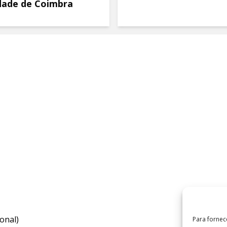
dade de Coimbra
onal)
Para fornec