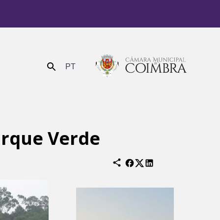
PT
Enviar
arque Verde