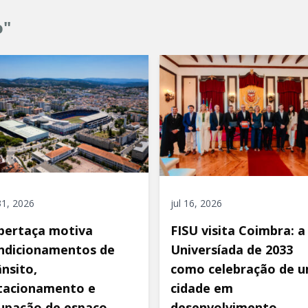
o"
 31, 2026
jul 16, 2026
pertaça motiva
FISU visita Coimbra: a
ndicionamentos de
Universíada de 2033
ânsito,
como celebração de 
tacionamento e
cidade em
upação de espaço
desenvolvimento