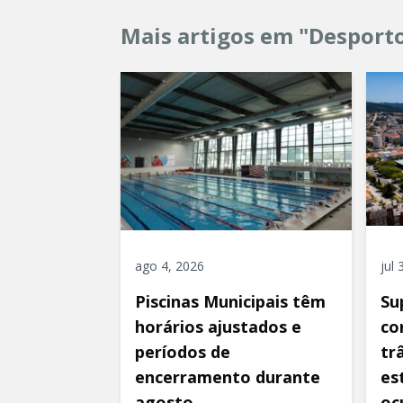
Mais artigos em "Desport
ago 4, 2026
jul
Piscinas Municipais têm
Su
horários ajustados e
co
períodos de
tr
encerramento durante
es
agosto
oc