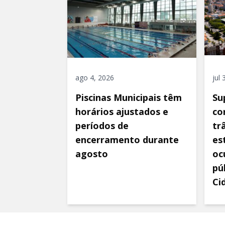
ago 4, 2026
jul
Piscinas Municipais têm
Su
horários ajustados e
co
períodos de
tr
encerramento durante
es
agosto
oc
pú
Ci