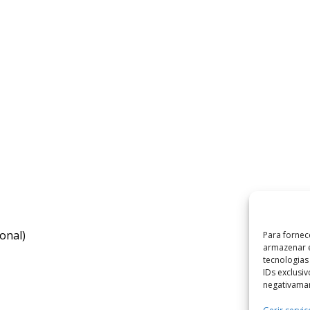
onal)
Para fornec
armazenar e
tecnologia
IDs exclusi
negativaman