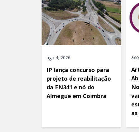
ago
ago 4, 2026
Ar
IP lança concurso para
Ab
projeto de reabilitação
No
da EN341 e nó do
va
Almegue em Coimbra
es
as