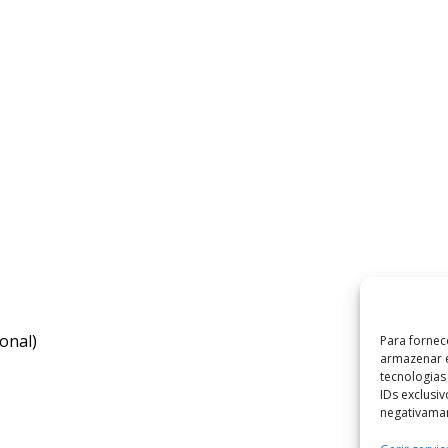
onal)
Para fornec
armazenar e
tecnologia
IDs exclusi
negativaman