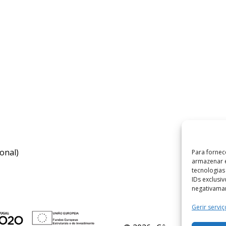
onal)
Para fornec
armazenar e
tecnologia
IDs exclusi
negativaman
Gerir serviç