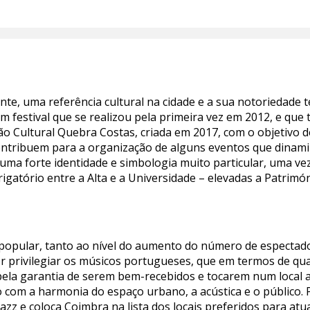
ente, uma referência cultural na cidade e a sua notoriedade 
 Um festival que se realizou pela primeira vez em 2012, e q
o Cultural Quebra Costas, criada em 2017, com o objetivo d
contribuem para a organização de alguns eventos que dinam
ma forte identidade e simbologia muito particular, uma vez
igatório entre a Alta e a Universidade – elevadas a Patrim
 popular, tanto ao nível do aumento do número de especta
or privilegiar os músicos portugueses, que em termos de qu
ela garantia de serem bem-recebidos e tocarem num local 
o com a harmonia do espaço urbano, a acústica e o público. 
jazz e coloca Coimbra na lista dos locais preferidos para a