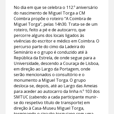
No dia em que se celebra o 112.º aniversário
do nascimento de Miguel Torga a CM
Coimbra propõe o roteiro “A Coimbra de
Miguel Torga”, pelas 14h30. Trata-se de um
roteiro, feito a pé e de autocarro, que
percorre alguns dos locais ligados às
vivências do escritor e médico em Coimbra. O
percurso parte do cimo da Ladeira do
Seminário e o grupo é conduzido até à
República da Estrela, de onde segue para a
Universidade, descendo a Couraça de Lisboa,
em direção ao Largo da Portagem, onde
serão mencionados o consultório e o
monumento a Miguel Torga. O grupo
desloca-se, depois, até ao Largo das Ameias
para aceder ao autocarro da linha n.º 103 dos
SMTUC (cabendo a cada participante munir-
se do respetivo título de transporte) em
direção à Casa-Museu Miguel Torga,
terminando o circuito torguiano com uma