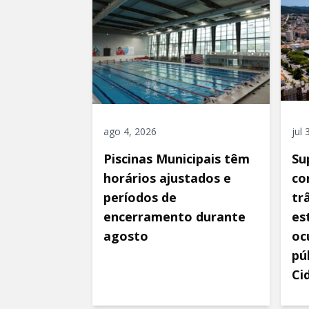
ago 4, 2026
jul
Piscinas Municipais têm
Su
horários ajustados e
co
períodos de
tr
encerramento durante
es
agosto
oc
pú
Ci