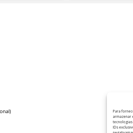
onal)
Para fornec
armazenar e
tecnologia
IDs exclusi
negativaman