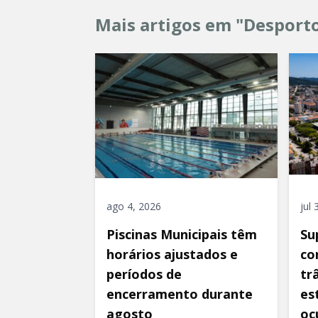
Mais artigos em "Desport
ago 4, 2026
jul
Piscinas Municipais têm
Su
horários ajustados e
co
períodos de
tr
encerramento durante
es
agosto
oc