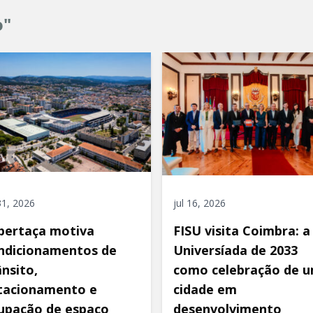
o"
 31, 2026
jul 16, 2026
pertaça motiva
FISU visita Coimbra: a
ndicionamentos de
Universíada de 2033
ânsito,
como celebração de 
tacionamento e
cidade em
upação de espaço
desenvolvimento