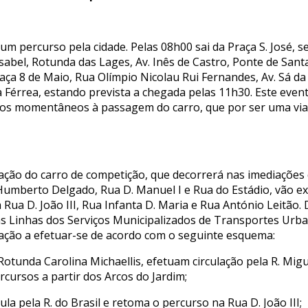
 um percurso pela cidade. Pelas 08h00 sai da Praça S. José, 
abel, Rotunda das Lages, Av. Inês de Castro, Ponte de Sant
aça 8 de Maio, Rua Olímpio Nicolau Rui Fernandes, Av. Sá da
 Férrea, estando prevista a chegada pelas 11h30. Este even
tos momentâneos à passagem do carro, que por ser uma via
ração do carro de competição, que decorrerá nas imediaçõe
 Humberto Delgado, Rua D. Manuel I e Rua do Estádio, vão ex
a Rua D. João III, Rua Infanta D. Maria e Rua António Leitão
as Linhas dos Serviços Municipalizados de Transportes Urba
ulação a efetuar-se de acordo com o seguinte esquema:
a Rotunda Carolina Michaellis, efetuam circulação pela R. Mig
cursos a partir dos Arcos do Jardim;
rcula pela R. do Brasil e retoma o percurso na Rua D. João III;