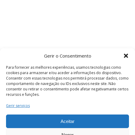
Gerir o Consentimento
Para fornecer as melhores experiências, usamos tecnologias como
cookies para armazenar e/ou aceder a informações do dispositivo.
Consentir com essas tecnologias nos permitirá processar dados, como
comportamento de navegação ou IDs exclusivos neste site. Não
consentir ou retirar o consentimento pode afetar negativamante certos
recursos e funções.
Termos e Condições
Gerir serviços
Aceitar
© 2026 . Câmara Municipal de Coimbra . Todos
os direitos reservados.
Negar