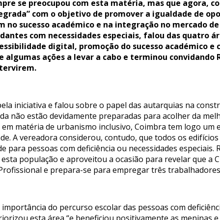
pre se preocupou com esta matéria, mas que agora, com 
egrada” com o objetivo de promover a igualdade de opo
 no sucesso académico e na integração no mercado de t
dantes com necessidades especiais, falou das quatro ár
acessibilidade digital, promoção do sucesso académico 
 algumas ações a levar a cabo e terminou convidando R
tervirem.
a iniciativa e falou sobre o papel das autarquias na constr
inda não estão devidamente preparadas para acolher da me
, em matéria de urbanismo inclusivo, Coimbra tem logo um en
. A vereadora considerou, contudo, que todos os edifícios
de para pessoas com deficiência ou necessidades especiais. R
 esta população e aproveitou a ocasião para revelar que a
rofissional e prepara-se para empregar três trabalhadores
 importância do percurso escolar das pessoas com deficiênci
iorizou esta área “e beneficiou positivamente as meninas 