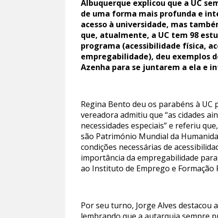
Albuquerque explicou que a UC sem
de uma forma mais profunda e int
acesso à universidade, mas também
que, atualmente, a UC tem 98 estu
programa (acessibilidade física, 
empregabilidade), deu exemplos de
Azenha para se juntarem a ela e in
Regina Bento deu os parabéns à UC pel
vereadora admitiu que “as cidades a
necessidades especiais” e referiu que
são Património Mundial da Humanidade
condições necessárias de acessibilida
importância da empregabilidade para
ao Instituto de Emprego e Formação P
Por seu turno, Jorge Alves destacou a
lembrando que a autarquia sempre pr