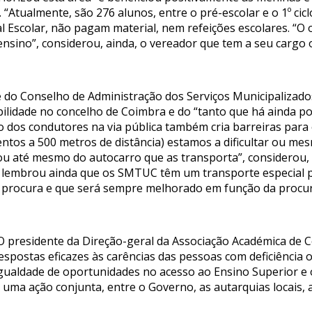
 “Atualmente, são 276 alunos, entre o pré-escolar e o 1º cicl
l Escolar, não pagam material, nem refeições escolares. “O 
ensino”, considerou, ainda, o vereador que tem a seu cargo o
e do Conselho de Administração dos Serviços Municipalizad
lidade no concelho de Coimbra e do “tanto que há ainda po
mo dos condutores na via pública também cria barreiras para
ntos a 500 metros de distância) estamos a dificultar ou me
ou até mesmo do autocarro que as transporta”, considerou,
s lembrou ainda que os SMTUC têm um transporte especial p
 procura e que será sempre melhorado em função da procur
r. O presidente da Direção-geral da Associação Académica de
espostas eficazes às carências das pessoas com deficiência 
gualdade de oportunidades no acesso ao Ensino Superior e
 uma ação conjunta, entre o Governo, as autarquias locais, 