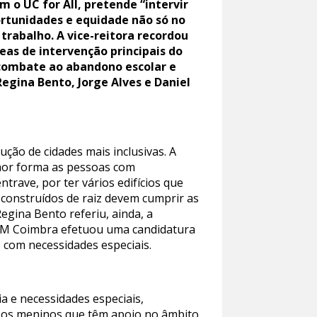
o UC for All, pretende “intervir
rtunidades e equidade não só no
rabalho. A vice-reitora recordou
eas de intervenção principais do
e combate ao abandono escolar e
egina Bento, Jorge Alves e Daniel
ução de cidades mais inclusivas. A
lhor forma as pessoas com
trave, por ter vários edifícios que
 construídos de raiz devem cumprir as
egina Bento referiu, ainda, a
 CM Coimbra efetuou uma candidatura
 com necessidades especiais.
a e necessidades especiais,
e os meninos que têm apoio no âmbito