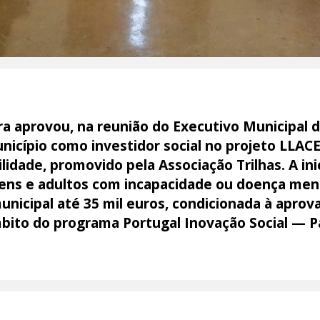
a aprovou, na reunião do Executivo Municipal de
nicípio como investidor social no projeto LLAC
idade, promovido pela Associação Trilhas. A ini
ovens e adultos com incapacidade ou doença men
nicipal até 35 mil euros, condicionada à aprov
ito do programa Portugal Inovação Social — Pa