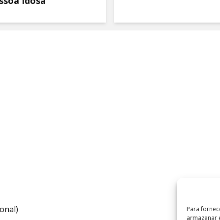
ssoa Idosa
onal)
Para fornec
armazenar e