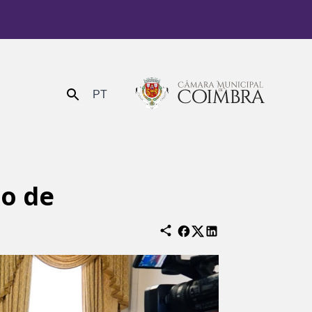
PT
Enviar
io de