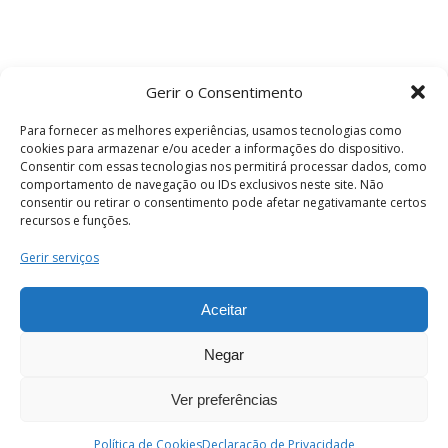
Gerir o Consentimento
Para fornecer as melhores experiências, usamos tecnologias como
cookies para armazenar e/ou aceder a informações do dispositivo.
Consentir com essas tecnologias nos permitirá processar dados, como
comportamento de navegação ou IDs exclusivos neste site. Não
consentir ou retirar o consentimento pode afetar negativamante certos
recursos e funções.
Termos e Condições
Gerir serviços
Aceitar
© 2026 . Câmara Municipal de Coimbra . Todos
os direitos reservados.
Negar
Ver preferências
PT
Enviar
Política de Cookies
Declaração de Privacidade