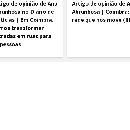
tigo de opinião de Ana
Artigo de opinião de 
runhosa no Diário de
Abrunhosa | Coimbra:
tícias | Em Coimbra,
rede que nos move (III
mos transformar
tradas em ruas para
 pessoas