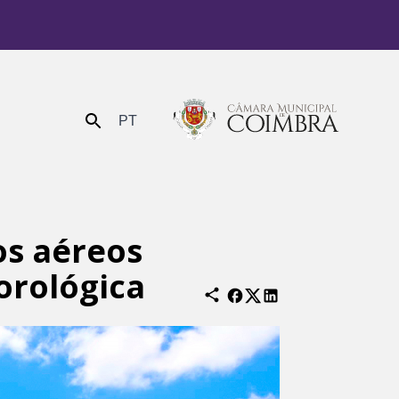
PT
Enviar
os aéreos
orológica