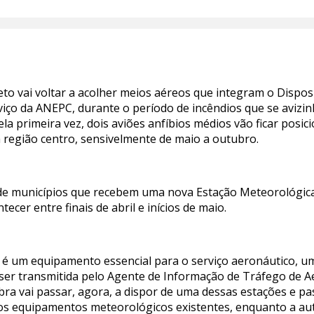
o vai voltar a acolher meios aéreos que integram o Disposi
iço da ANEPC, durante o período de incêndios que se avizinh
ela primeira vez, dois aviões anfíbios médios vão ficar pos
a região centro, sensivelmente de maio a outubro.
de municípios que recebem uma nova Estação Meteorológica
cer entre finais de abril e inícios de maio.
é um equipamento essencial para o serviço aeronáutico, um
á ser transmitida pelo Agente de Informação de Tráfego de
 vai passar, agora, a dispor de uma dessas estações e pass
os equipamentos meteorológicos existentes, enquanto a aut