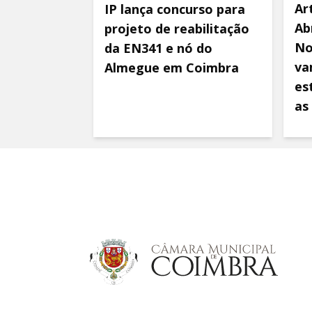
Ar
IP lança concurso para
Ab
projeto de reabilitação
No
da EN341 e nó do
va
Almegue em Coimbra
es
as