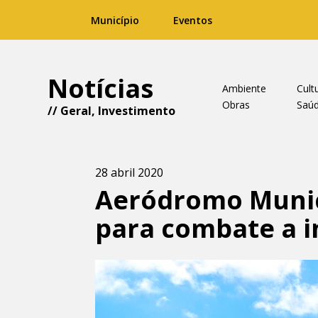
Município
Eventos
Notícias
Ambiente
Cult
Obras
Saú
//
Geral
,
Investimento
28 abril 2020
Aeródromo Munic
para combate a i