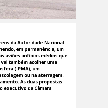
reos da Autoridade Nacional
olhendo, em permanência, um
ois aviões anfíbios médios que
o vai também acolher uma
osfera (IPMA), um
descolagem ou na aterragem.
ipamento. As duas propostas
do executivo da Câmara