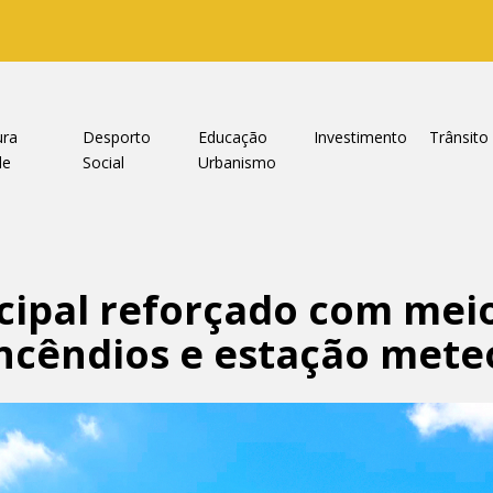
ura
Desporto
Educação
Investimento
Trânsito
de
Social
Urbanismo
ipal reforçado com mei
ncêndios e estação mete