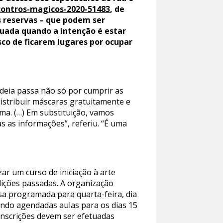
ncontros-magicos-2020-51483
, de
s reservas – que podem ser
etuada quando a intenção é estar
sco de ficarem lugares por ocupar
ideia passa não só por cumprir as
istribuir máscaras gratuitamente e
a. (…) Em substituição, vamos
s as informações”, referiu. “É uma
ar um curso de iniciação à arte
dições passadas. A organização
sa programada para quarta-feira, dia
ando agendadas aulas para os dias 15
 inscrições devem ser efetuadas