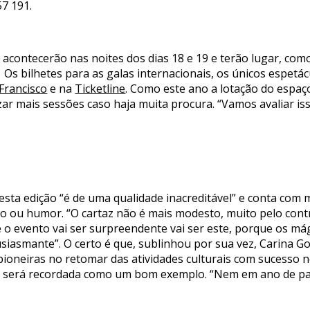
7 191.
 acontecerão nas noites dos dias 18 e 19 e terão lugar, com
Os bilhetes para as galas internacionais, os únicos espetác
Francisco
e na
Ticketline
. Como este ano a lotação do espaço
izar mais sessões caso haja muita procura. “Vamos avaliar i
esta edição “é de uma qualidade inacreditável” e conta com 
o ou humor. “O cartaz não é mais modesto, muito pelo cont
o evento vai ser surpreendente vai ser este, porque os mág
tusiasmante”. O certo é que, sublinhou por sua vez, Carina
ioneiras no retomar das atividades culturais com sucesso 
to será recordada como um bom exemplo. “Nem em ano de pa