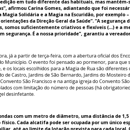
 edição em tudo diferente das habituais, mas mantém-s
oas”, afirmou Carina Gomes, adiantando que foi necessár
a Magia Solidária e a Magia na Escuridão, por exemplo –
 orientações da Direção Geral da Saúde”. “A segurança 
s, somos suficientemente criativos e flexíveis (…) e a
m segurança. É a nossa prioridade”, garantiu a vereador
bra, já a partir de terça-feira, com a abertura oficial dos 
do Município. O evento foi pensado ao pormenor, para que 
 e os locais escolhidos para a Magia de Rua são diferentes d
 de Castro, Jardins de São Bernardo, Jardins do Mosteiro d
 Convento São Francisco e na antiga igreja do Convento São 
lados com limitação do número de pessoas (há obrigatorieda
el desinfetante.
dondas com um metro de diâmetro, uma distância de 1,5 
físico. Cada alcatifa pode ser ocupada por um único es
r, até ao limite da lotação prevista para cada local. 