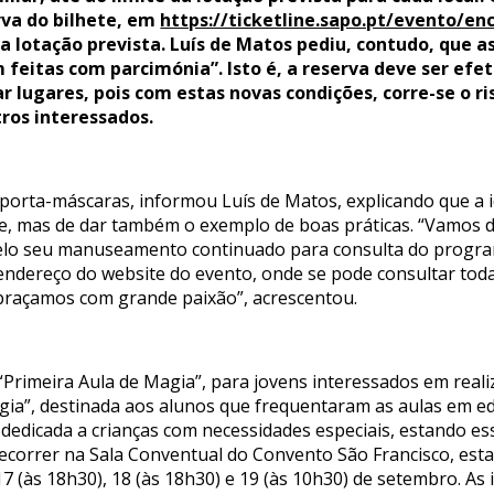
rva do bilhete, em
https://ticketline.sapo.pt/evento/e
 lotação prevista. Luís de Matos pediu, contudo, que a
m feitas com parcimónia”. Isto é, a reserva deve ser ef
 lugares, pois com estas novas condições, corre-se o ri
ros interessados.
e porta-máscaras, informou Luís de Matos, explicando que a 
e, mas de dar também o exemplo de boas práticas. “Vamos d
lo seu manuseamento continuado para consulta do program
endereço do website do evento, onde se pode consultar toda
 abraçamos com grande paixão”, acrescentou.
Primeira Aula de Magia”, para jovens interessados em realiz
gia”, destinada aos alunos que frequentaram as aulas em e
 dedicada a crianças com necessidades especiais, estando es
ecorrer na Sala Conventual do Convento São Francisco, est
 17 (às 18h30), 18 (às 18h30) e 19 (às 10h30) de setembro. As