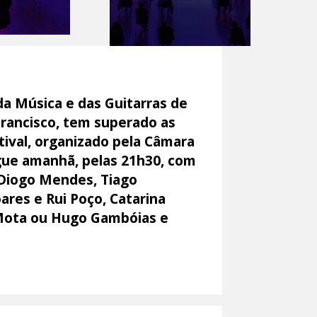
da Música e das Guitarras de
Francisco, tem superado as
ival, organizado pela Câmara
gue amanhã, pelas 21h30, com
 Diogo Mendes, Tiago
oares e Rui Poço, Catarina
o Mota ou Hugo Gambóias e