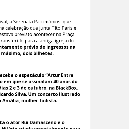
ival, a Serenata Patrimónios, que
 celebração que junta Tito Paris e
estava previsto acontecer na Praça
ransferi-lo para a antiga igreja do
ntamento prévio de ingressos na
 máximo, dois bilhetes.
recebe o espetáculo “Artur Entre
no em que se assinalam 40 anos do
ias 2 e 3 de outubro, na BlackBox,
icardo Silva. Um concerto ilustrado
 Amália, mulher fadista.
unta o ator Rui Damasceno e o
 Hilário criada especialmente para