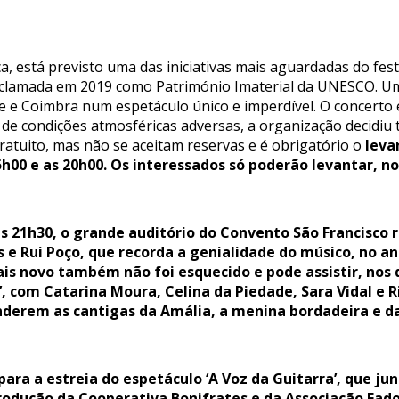
a, está previsto uma das iniciativas mais aguardadas do fest
oclamada em 2019 como Património Imaterial da UNESCO. Uma
e e Coimbra num espetáculo único e imperdível. O concerto 
de condições atmosféricas adversas, a organização decidiu t
ratuito, mas não se aceitam reservas e é obrigatório o
leva
5h00 e as 20h00. Os interessados só poderão levantar, no
as 21h30, o grande auditório do Convento São Francisco 
 e Rui Poço, que recorda a genialidade do músico, no a
s novo também não foi esquecido e pode assistir, nos d
’, com Catarina Moura, Celina da Piedade, Sara Vidal e R
nderem as cantigas da Amália, a menina bordadeira e da
 para a estreia do espetáculo ‘A Voz da Guitarra’, que j
odução da Cooperativa Bonifrates e da Associação Fado