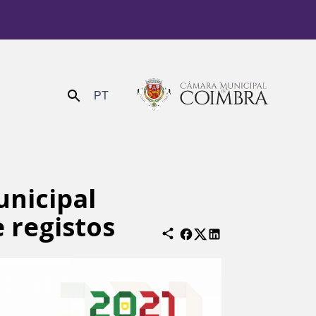
PT
Enviar
unicipal
 registos