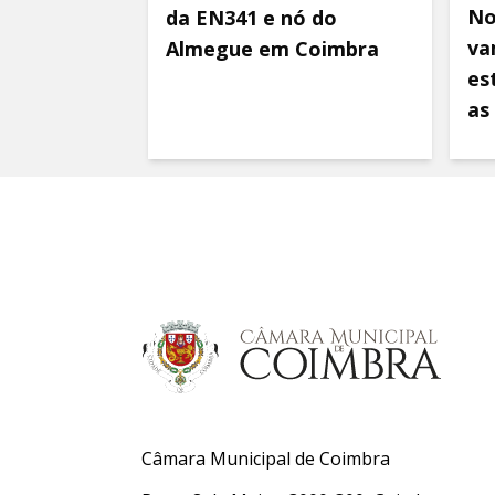
No
da EN341 e nó do
va
Almegue em Coimbra
es
as
Câmara Municipal de Coimbra