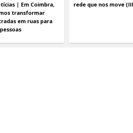
tícias | Em Coimbra,
rede que nos move (III
mos transformar
tradas em ruas para
 pessoas