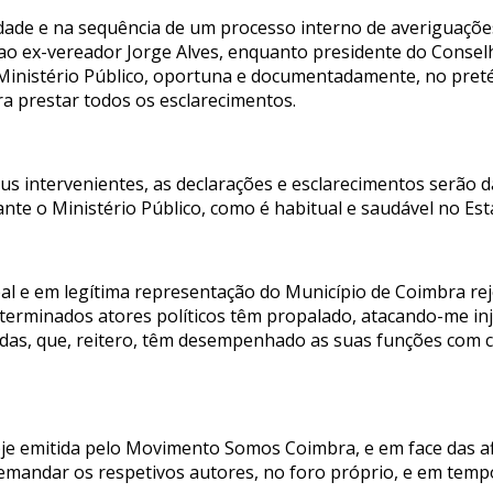
de e na sequência de um processo interno de averiguações 
 ao ex-vereador Jorge Alves, enquanto presidente do Conse
nistério Público, oportuna e documentadamente, no pretéri
ra prestar todos os esclarecimentos.
seus intervenientes, as declarações e esclarecimentos serão 
rante o Ministério Público, como é habitual e saudável no Es
l e em legítima representação do Município de Coimbra rej
eterminados atores políticos têm propalado, atacando-me in
as, que, reitero, têm desempenhado as suas funções com 
je emitida pelo Movimento Somos Coimbra, e em face das afi
demandar os respetivos autores, no foro próprio, e em tempo 