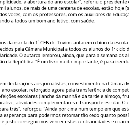
licidade, a abertura do ano escolar”, referiu o presidente
il alunos, de mais de uma centena de escolas, estão hoje [se
todos vocês, com os professores, com os auxiliares de Educa
ando a todos um bom ano letivo, com saúde.
os da escola do 1º CEB do Tovim cantarem o hino da escola
ecidos pela Câmara Municipal a todos os alunos do 1º ciclo d
colaridade. O autarca lembrou, ainda, que para a semana os 
o da República. “É um livro muito importante, é para irem l
 declarações aos jornalistas, o investimento na Câmara M
o escolar, reforçado agora pela transferência de competê
refeições escolares (lanche da manhã e da tarde e almoço, fru
ativo, atividades complementares e transporte escolar. O o
para trás”, reforçou. “Ainda por cima num tempo em que es
 a esperança para podermos retomar tão cedo quanto possív
é justo conseguirmos vencer estas contrariedades e criarm