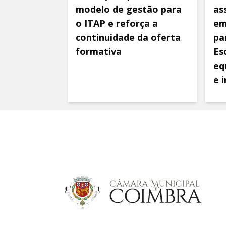
modelo de gestão para
as
o ITAP e reforça a
em
continuidade da oferta
pa
formativa
Es
eq
e 