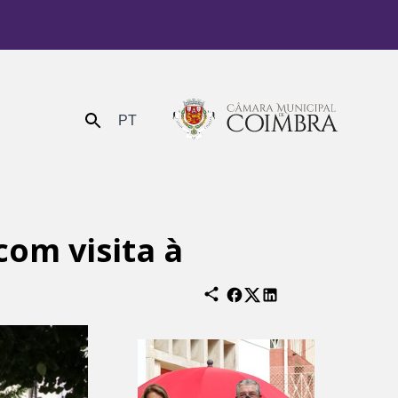
PT
Enviar
com visita à