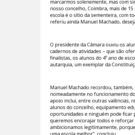
marcarmos solenemente, mas com simp
nosso concelho, Coimbra, mais de 15 m
escola é o sítio da sementeira, com 
referiu ainda Manuel Machado, desej
O presidente da Câmara ouviu os alun
cadernos de atividades – que são ofer
finalistas, os alunos do 4º ano de es
autarquia, um exemplar da Constituiçã
Manuel Machado recordou, também, em
nomeadamente no funcionamento do an
apoio inclui, entre outras valências, 
alunos do concelho, equipamento educ
oportunidades e ninguém pode ficar 
queremos encorajar todos e reforçar
ambicionamos legitimamente, porque 
uma escola melhor”, concluiu.