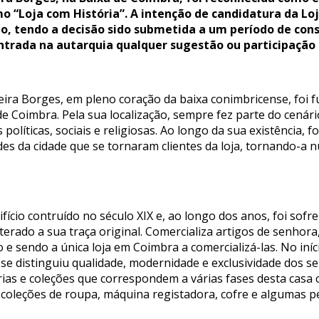
o “Loja com História”. A intenção de candidatura da Loj
o, tendo a decisão sido submetida a um período de consu
trada na autarquia qualquer sugestão ou participação 
reira Borges, em pleno coração da baixa conimbricense, fo
 de Coimbra. Pela sua localização, sempre fez parte do cená
líticas, sociais e religiosas. Ao longo da sua existência, fo
ades da cidade que se tornaram clientes da loja, tornando-
ifício contruído no século XIX e, ao longo dos anos, foi so
lterado a sua traça original. Comercializa artigos de senho
sendo a única loja em Coimbra a comercializá-las. No início
 se distinguiu qualidade, modernidade e exclusividade dos s
rias e coleções que correspondem a várias fases desta casa 
e coleções de roupa, máquina registadora, cofre e algumas p