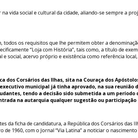
r na vida social e cultural da cidade, aliando-se sempre a p
, todos os requisitos que lhe permitem obter a denominação
specificamente “Loja com História”, tais como, a título de exe
ral e social, acervo próprio e existência como referência local
a dos Corsários das Ilhas, sita na Couraça dos Apóstolo
O executivo municipal já tinha aprovado, na sua reunião d
udantes, tendo a decisão sido submetida a um período de
trada na autarquia qualquer sugestão ou participação 
s da ficha de candidatura, a República dos Corsários das Il
iro de 1960, com o Jornal “Via Latina” a noticiar o nascimen