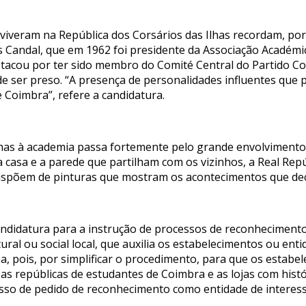
 viveram na República dos Corsários das Ilhas recordam, po
s Candal, que em 1962 foi presidente da Associação Académi
estacou por ter sido membro do Comité Central do Partido C
 ser preso. “A presença de personalidades influentes que 
e Coimbra”, refere a candidatura.
Ilhas à academia passa fortemente pelo grande envolvimento 
 casa e a parede que partilham com os vizinhos, a Real Rep
ispõem de pinturas que mostram os acontecimentos que deco
andidatura para a instrução de processos de reconheciment
ltural ou social local, que auxilia os estabelecimentos ou en
a, pois, por simplificar o procedimento, para que os estab
es as repúblicas de estudantes de Coimbra e as lojas com hi
esso de pedido de reconhecimento como entidade de interesse h