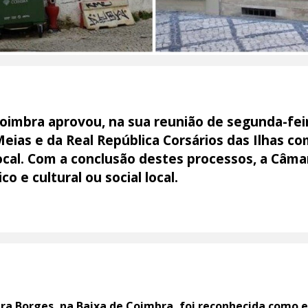
oimbra aprovou, na sua reunião de segunda-fei
eias e da Real República Corsários das Ilhas c
l local. Com a conclusão destes processos, a Câm
o e cultural ou social local.
eira Borges, na Baixa de Coimbra, foi reconhecida como e