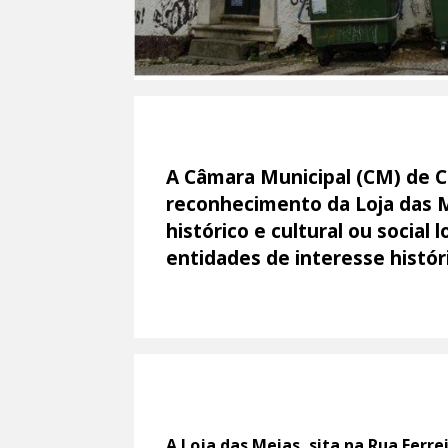
A Câmara Municipal (CM) de C
reconhecimento da Loja das M
histórico e cultural ou socia
entidades de interesse históric
A Loja das Meias, sita na Rua Ferr