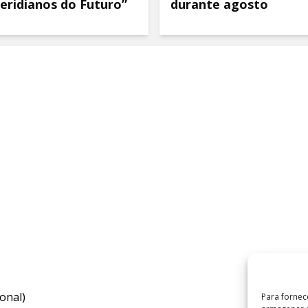
eridianos do Futuro”
durante agosto
onal)
Para fornec