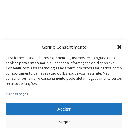
Gerir o Consentimento
Para fornecer as melhores experiências, usamos tecnologias como
cookies para armazenar e/ou aceder a informações do dispositivo.
Consentir com essas tecnologias nos permitirá processar dados, como
comportamento de navegação ou IDs exclusivos neste site. Não
consentir ou retirar o consentimento pode afetar negativamante certos
recursos e funções.
Termos e Condições
Gerir serviços
Aceitar
© 2026 . Câmara Municipal de Coimbra . Todos
os direitos reservados.
Negar