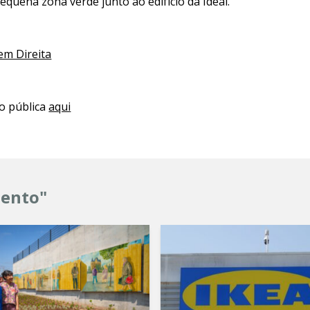
quena zona verde junto ao edifício da Ideal.
em Direita
o pública
aqui
mento"