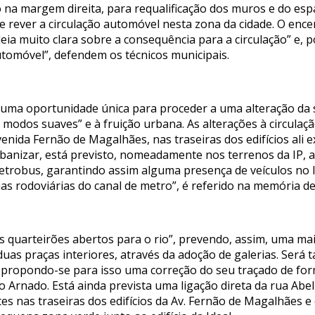
 na margem direita, para requalificação dos muros e do esp
rever a circulação automóvel nesta zona da cidade. O enc
ia muito clara sobre a consequência para a circulação” e, p
tomóvel”, defendem os técnicos municipais.
 uma oportunidade única para proceder a uma alteração da s
 modos suaves” e à fruição urbana. As alterações à circula
enida Fernão de Magalhães, nas traseiras dos edifícios ali 
rbanizar, está previsto, nomeadamente nos terrenos da IP, 
etrobus, garantindo assim alguma presença de veículos no l
as rodoviárias do canal de metro”, é referido na memória des
s quarteirões abertos para o rio”, prevendo, assim, uma ma
uas praças interiores, através da adoção de galerias. Será 
, propondo-se para isso uma correção do seu traçado de fo
 do Arnado. Está ainda prevista uma ligação direta da rua Ab
s nas traseiras dos edifícios da Av. Fernão de Magalhães e 