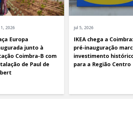
 11, 2026
jul 5, 2026
aça Europa
IKEA chega a Coimbra
augurada junto à
pré-inauguração marc
tação Coimbra-B com
investimento históric
stalação de Paul de
para a Região Centro
bert