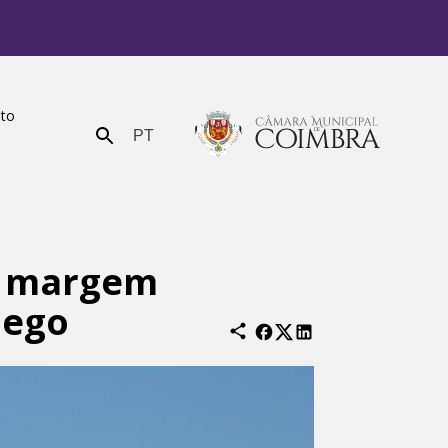
ito
PT
Enviar
da margem
dego