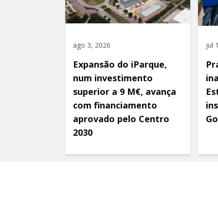
ago 3, 2026
jul
Expansão do iParque,
Pr
num investimento
in
superior a 9 M€, avança
Es
com financiamento
in
aprovado pelo Centro
Go
2030