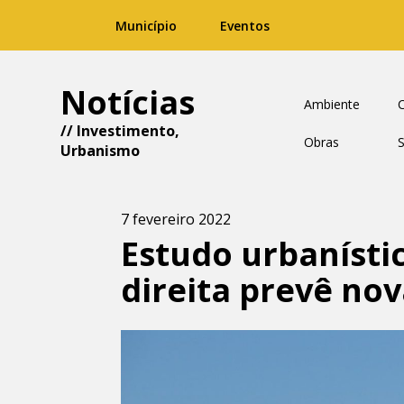
Município
Eventos
Notícias
Ambiente
C
//
Investimento
,
Obras
Urbanismo
7 fevereiro 2022
Estudo urbanísti
direita prevê no