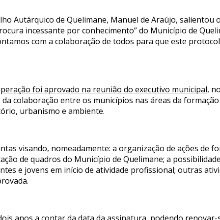
lho Autárquico de Quelimane, Manuel de Araújo, salientou o
rocura incessante por conhecimento” do Município de Queli
ontamos com a colaboração de todos para que este protocol
operação foi aprovado na reunião do executivo municipal
, n
 da colaboração entre os municípios nas áreas da formação 
tório, urbanismo e ambiente.
juntas visando, nomeadamente: a organização de ações de f
tação de quadros do Município de Quelimane; a possibilidad
ntes e jovens em início de atividade profissional; outras ati
provada.
dois anos a contar da data da assinatura, podendo renovar-s