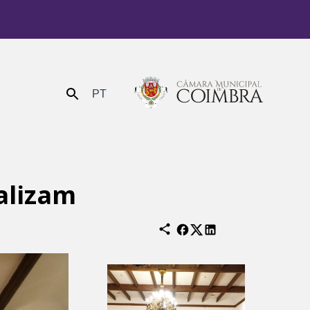
PT
Enviar
alizam