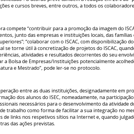
ções e cursos breves, entre outros, a todos os colaboradore
bra compete “contribuir para a promoção da imagem do ISCA
ventos, junto das empresas e instituições locais, das família
uperiores”; “colaborar com o ISCAC, com disponibilização d
l se torne útil à concretização de projetos do ISCAC, quando 
periências, atividades e resultados decorrentes do seu envo
rar a Bolsa de Empresas/Instituições potencialmente acolhed
ciatura e Mestrado”, pode ler-se no protocolo.
operação entre as duas instituições, designadamente em pro
rmação dos alunos do ISEC, nomeadamente, na participação 
issionais necessários para o desenvolvimento da atividade d
e trabalho como forma de facilitar a sua integração no merc
 de links nos respetivos sítios na Internet e, quando julg
tras das ações previstas.