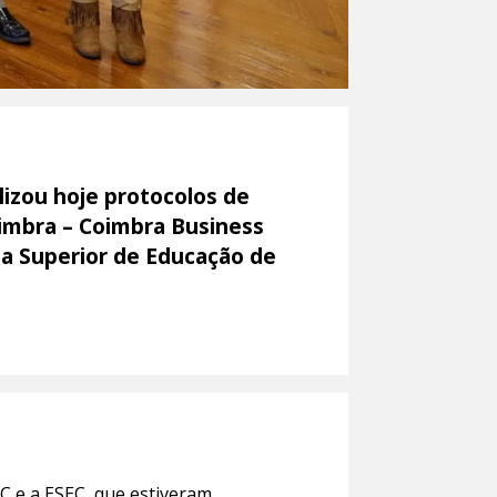
lizou hoje protocolos de
oimbra – Coimbra Business
ola Superior de Educação de
EC
e a
ESEC
, que estiveram