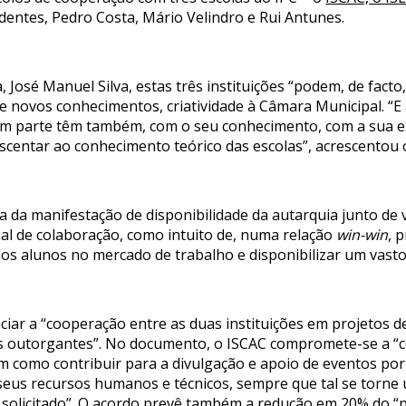
dentes, Pedro Costa, Mário Velindro e Rui Antunes.
José Manuel Silva, estas três instituições “podem, de facto
de novos conhecimentos, criatividade à Câmara Municipal. “
zem parte têm também, com o seu conhecimento, com a sua e
scentar ao conhecimento teórico das escolas”, acrescentou 
 da manifestação de disponibilidade da autarquia junto de v
al de colaboração, como intuito de, numa relação
win-win
, 
os alunos no mercado de trabalho e disponibilizar um vasto
iar a “cooperação entre as duas instituições em projetos de
s outorgantes”. No documento, o ISCAC compromete-se a “c
como contribuir para a divulgação e apoio de eventos por 
seus recursos humanos e técnicos, sempre que tal se torne ú
a solicitado”. O acordo prevê também a redução em 20% do 