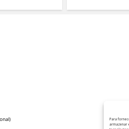
onal)
Para fornec
armazenar e