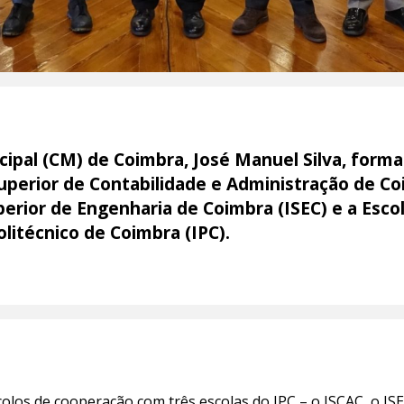
ipal (CM) de Coimbra, José Manuel Silva, forma
uperior de Contabilidade e Administração de C
uperior de Engenharia de Coimbra (ISEC) e a Esc
olitécnico de Coimbra (IPC).
olos de cooperação com três escolas do IPC – o
ISCAC, o IS