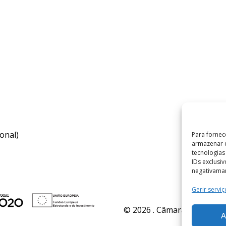
onal)
Para fornec
armazenar e
tecnologia
IDs exclusi
negativaman
Gerir serviç
© 2026 . Câmara Municipal 
A