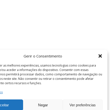
Gerir o Consentimento
er as melhores experiências, usamos tecnologias como cookies para
/ou aceder a informações do dispositivo. Consentir com essas
s nos permitirá processar dados, como comportamento de navegação ou
vos neste site. Não consentir ou retirar o consentimento pode afetar
te certos recursos e funções.
os
Termos e Condições
de Coimbra . Todos os direitos reservados.
ceitar
Negar
Ver preferências