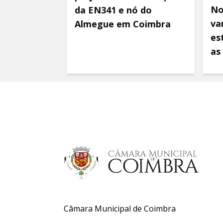
No
da EN341 e nó do
va
Almegue em Coimbra
es
as
Câmara Municipal de Coimbra