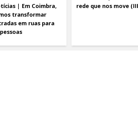
tícias | Em Coimbra,
rede que nos move (III
mos transformar
tradas em ruas para
 pessoas