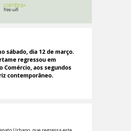
mo sábado, dia 12 de março.
ertame regressou em
do Comércio, aos segundos
ariz contemporâneo.
esanato Urbano, que regressa este