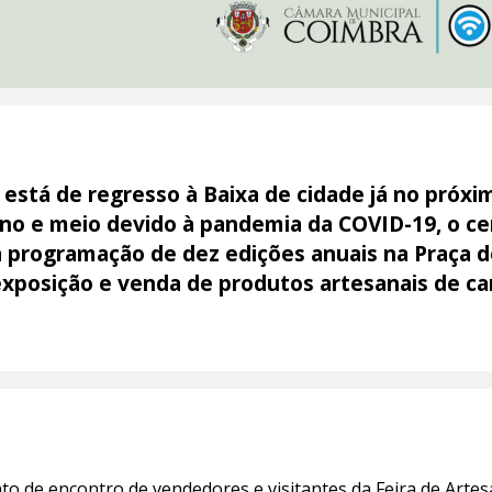
está de regresso à Baixa de cidade já no próxi
ano e meio devido à pandemia da COVID-19, o c
 programação de dez edições anuais na Praça 
xposição e venda de produtos artesanais de c
nto de encontro de vendedores e visitantes da Feira de Art