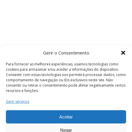
Gerir o Consentimento
Para fornecer as melhores experiências, usamos tecnologias como
cookies para armazenar e/ou aceder a informações do dispositivo.
Consentir com essas tecnologias nos permitirá processar dados, como
comportamento de navegação ou IDs exclusivos neste site. Não
consentir ou retirar o consentimento pode afetar negativamante certos
recursos e funções.
Termos e Condições
Gerir serviços
Aceitar
© 2026 . Câmara Municipal de Coimbra . Todos
os direitos reservados.
Negar