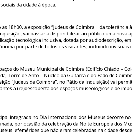
sociais da cidade à época.
e as 18h00, a exposição “Judeus de Coimbra | da tolerância
Inquisição, vai passar a disponibilizar ao público uma nova 
icação tecnológica inclusiva, dotada por audiodescrição, em 
ónoma por parte de todos os visitantes, incluindo invisuais 
paços do Museu Municipal de Coimbra (Edifício Chiado – Col
a; Torre de Anto – Núcleo da Guitarra e do Fado de Coimbra
ção “Judeus de Coimbra”, no Pátio da Inquisição) vai perm
tantes a (re)descoberta dos espaços museológicos e de impo
pal integrada no Dia Internacional dos Museus decorre n
tomada
, por ocasião da celebração da Noite Europeia dos 
useus, efemérides que não eram celebradas na cidade desde