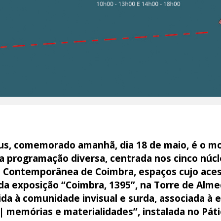
us, comemorado amanhã, dia 18 de maio, é o m
a programação diversa, centrada nos cinco nú
e Contemporânea de Coimbra, espaços cujo acess
da exposição “Coimbra, 1395”, na Torre de Alme
gida à comunidade invisual e surda, associada à
 | memórias e materialidades”, instalada no Páti