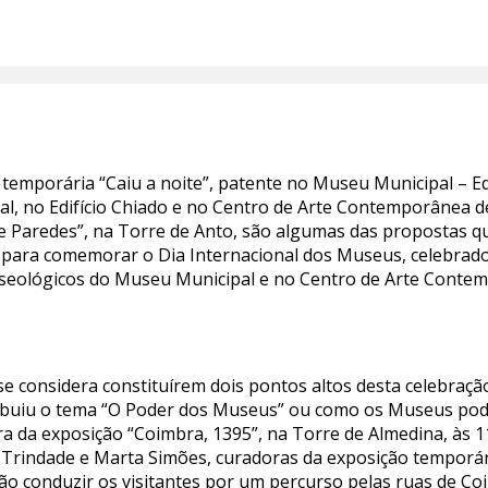
mporária “Caiu a noite”, patente no Museu Municipal – Edifí
al, no Edifício Chiado e no Centro de Arte Contemporânea d
re Paredes”, na Torre de Anto, são algumas das propostas 
e para comemorar o Dia Internacional dos Museus, celebrado 
useológicos do Museu Municipal e no Centro de Arte Cont
se considera constituírem dois pontos altos desta celebraçã
ribuiu o tema “O Poder dos Museus” ou como os Museus po
ra da exposição “Coimbra, 1395”, na Torre de Almedina, às 
 Trindade e Marta Simões, curadoras da exposição temporária
o conduzir os visitantes por um percurso pelas ruas de Co