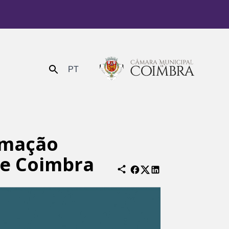
PT
Enviar
amação
de Coimbra